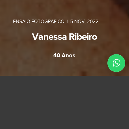
ENSAIO FOTOGRÁFICO
|
5 NOV, 2022
Vanessa Ribeiro
40 Anos
Hoje é aniversário da Vanessa. Tivemos o
prazer imenso de receber ela aqui no estúdio
para esse ensaio arrasador para comemorar
seus 40 anos.