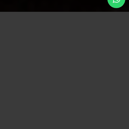
A Aline é de Califórnia e chegou até nós por
indicação de uma amiga, que já admirava o
nosso trabalho.
Por ela ter completado 31 anos recentemente,
decidiu se presentear com essa experiência de
um ensaio só pra ela.
Ela arrasou demais e assim como nós, amou o
resultado!