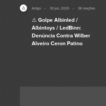
Artigo
30 jun, 2025
38
reações
⚠️ Golpe Albinled /
Albintoys / LedBinn:
Denúncia Contra Wilber
Alveiro Ceron Patino