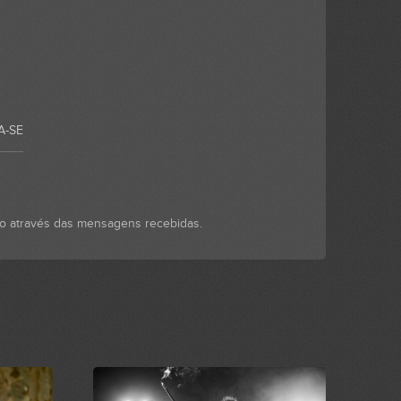
A-SE
to através das mensagens recebidas.